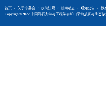
首页
关于专委会
政策法规
新闻动态
通知公告
标
Copyright©2022 中国岩石力学与工程学会矿山采动损害与生态修复专委会 