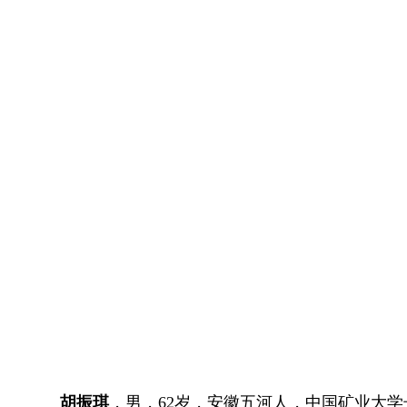
胡振琪
，男，62岁，安徽五河人，中国矿业大