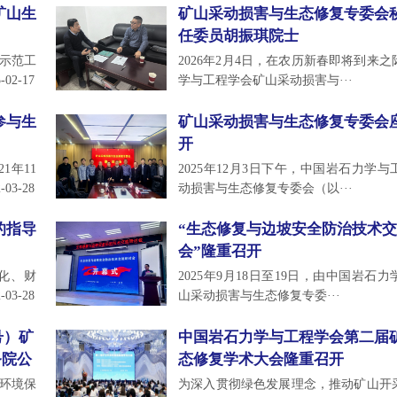
矿山生
矿山采动损害与生态修复专委会
任委员胡振琪院士
复示范工
2026年2月4日，在农历新春即将到来
-02-17
学与工程学会矿山采动损害与···
参与生
矿山采动损害与生态修复专委会
开
1年11
2025年12月3日下午，中国岩石力学
-03-28
动损害与生态修复专委会（以···
的指导
“生态修复与边坡安全防治技术
会”隆重召开
化、财
2025年9月18日至19日，由中国岩石
-03-28
山采动损害与生态修复专委···
号）矿
中国岩石力学与工程学会第二届
务院公
态修复学术大会隆重召开
质环境保
为深入贯彻绿色发展理念，推动矿山开