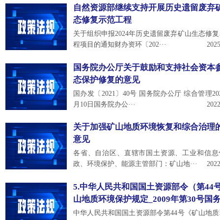
自然资源部继续支持开展历史遗留废弃
态修复示范工程
关于组织申报2024年历史遗留废弃矿山生态修
程项目的通知财办资环〔202···
2025
国务院办公厅关于鼓励和支持社会资本
态保护修复的意见
国办发〔2021〕40号 国务院办公厅 综合管理202
月10日国务院办公···
2022
关于加强矿山地质环境恢复和综合治理
意见
各省、自治区、直辖市国土资源、工业和信息
政、环境保护、能源主管部门：矿山地···
2022
5.中华人民共和国国土资源部令（第44
山地质环境保护规定_2009年第30号国
报
中华人民共和国国土资源部令第44号《矿山地