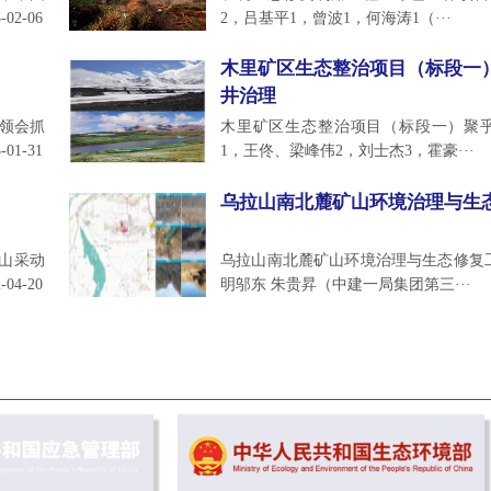
-02-06
2，吕基平1，曾波1，何海涛1（···
木里矿区生态整治项目（标段一
井治理
、领会抓
木里矿区生态整治项目（标段一）聚
-01-31
1，王佟、梁峰伟2，刘士杰3，霍豪···
乌拉山南北麓矿山环境治理与生
矿山采动
乌拉山南北麓矿山环境治理与生态修复
-04-20
明邬东 朱贵昇（中建一局集团第三···