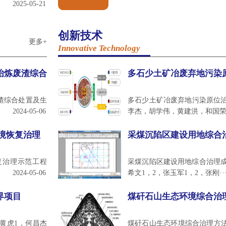
2025-05-21
创新技术
更多+
Innovative Technology
冶炼废渣综合
多石少土矿冶废弃地污染
渣综合处置及生
多石少土矿冶废弃地污染原位
2024-05-06
李杰，胡学伟，黄建洪，和国荣，
境恢复治理
采煤沉陷区建设用地综合
复治理示范工程
采煤沉陷区建设用地综合治理成
2024-05-06
希文1，2，张玉军1，2，张刚··
界项目
煤矸石山生态环境综合治
黄虎1，何昌杰
煤矸石山生态环境综合治理方法赵