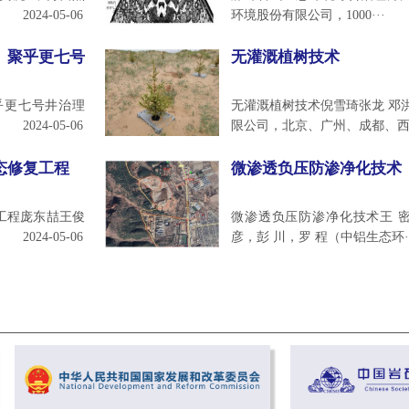
2024-05-06
环境股份有限公司，1000···
）聚乎更七号
无灌溉植树技术
乎更七号井治理
无灌溉植树技术倪雪琦张龙 邓
2024-05-06
限公司，北京、广州、成都、西宁
态修复工程
微渗透负压防渗净化技术
工程庞东喆王俊
微渗透负压防渗净化技术王 密
2024-05-06
彦，彭 川，罗 程（中铝生态环··