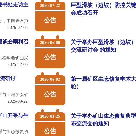
秘书处走访主
巨型滑坡（边坡）防控关
2026-07-22
会成功召开
公告
之际，中国岩石力
2026-02-05
座谈会顺利召
关于举办巨型滑坡（边坡
2026-06-08
交流研讨会 的通知
公告
与工程学会矿山采
2025-12-06
交流研讨
第一届矿区生态修复学术
2026-06-02
轮）
公告
力学与工程学会矿
2025-09-22
矿山开采与生
关于举办矿山生态修复典
2026-03-25
布交流会的通知
公告
采与生态修复协