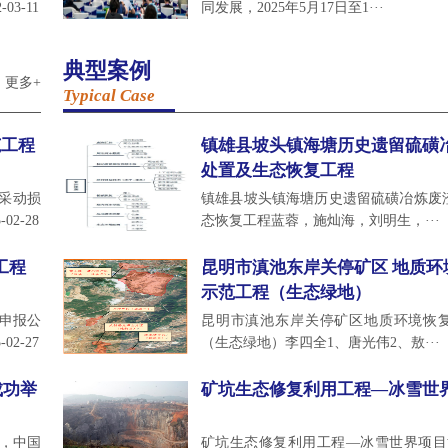
-03-11
同发展，2025年5月17日至1···
典型案例
更多+
Typical Case
范工程
镇雄县坡头镇海塘历史遗留硫磺
处置及生态恢复工程
山采动损
镇雄县坡头镇海塘历史遗留硫磺冶炼废
-02-28
态恢复工程蓝蓉，施灿海，刘明生，···
工程
昆明市滇池东岸关停矿区 地质环
示范工程（生态绿地）
目申报公
昆明市滇池东岸关停矿区地质环境恢
-02-27
（生态绿地）李四全1、唐光伟2、敖···
成功举
矿坑生态修复利用工程—冰雪世
日，中国
矿坑生态修复利用工程—冰雪世界项目